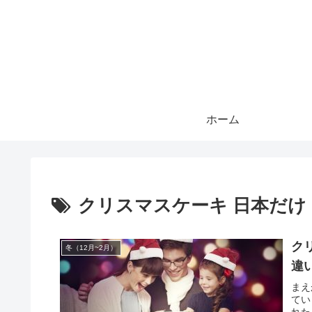
ホーム
クリスマスケーキ 日本だけ
ク
冬（12月~2月）
違
まえ
てい
れた