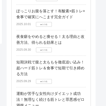
ぽっこりお腹を落とす！有酸素×筋トレ×
食事で確実にへこます完全ガイド
2025.10.01
■その他
夜食癖をやめると痩せる！太る理由と改
善方法、得られる効果とは
2025.09.30
■その他
短期決戦で腹と太ももを徹底追い込み！
超ハード筋トレ＆食事で短期で引き締め
る方法
2025.09.29
■その他
運動が苦手な女性向けダイエット成功
法！無理なく続ける筋トレと罪悪感ゼロ
満腹メニュー