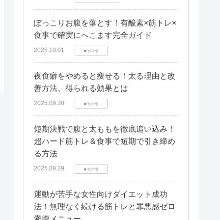
ぽっこりお腹を落とす！有酸素×筋トレ×
食事で確実にへこます完全ガイド
2025.10.01
■その他
夜食癖をやめると痩せる！太る理由と改
善方法、得られる効果とは
2025.09.30
■その他
短期決戦で腹と太ももを徹底追い込み！
超ハード筋トレ＆食事で短期で引き締め
る方法
2025.09.29
■その他
運動が苦手な女性向けダイエット成功
法！無理なく続ける筋トレと罪悪感ゼロ
満腹メニュー