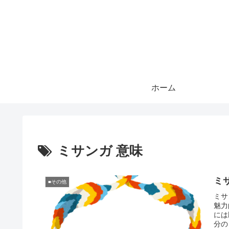
ホーム
ミサンガ 意味
ミ
■その他
ミサ
魅力
には
分の