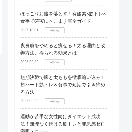
ぽっこりお腹を落とす！有酸素×筋トレ×
食事で確実にへこます完全ガイド
2025.10.01
■その他
夜食癖をやめると痩せる！太る理由と改
善方法、得られる効果とは
2025.09.30
■その他
短期決戦で腹と太ももを徹底追い込み！
超ハード筋トレ＆食事で短期で引き締め
る方法
2025.09.29
■その他
運動が苦手な女性向けダイエット成功
法！無理なく続ける筋トレと罪悪感ゼロ
満腹メニュー