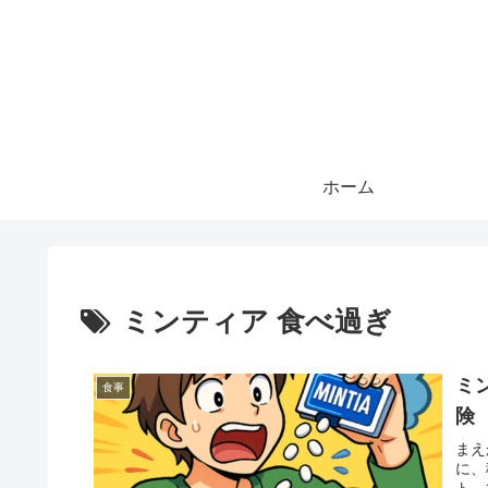
ホーム
ミンティア 食べ過ぎ
ミ
食事
険
まえ
に、
ト。