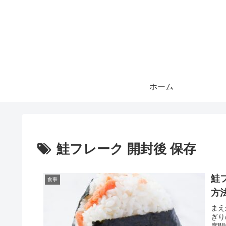
ホーム
鮭フレーク 開封後 保存
鮭
食事
方
まえ
ぎり
度開