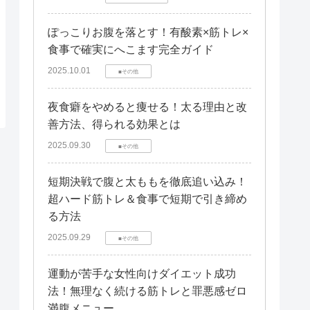
ぽっこりお腹を落とす！有酸素×筋トレ×
食事で確実にへこます完全ガイド
2025.10.01
■その他
夜食癖をやめると痩せる！太る理由と改
善方法、得られる効果とは
2025.09.30
■その他
短期決戦で腹と太ももを徹底追い込み！
超ハード筋トレ＆食事で短期で引き締め
る方法
2025.09.29
■その他
運動が苦手な女性向けダイエット成功
法！無理なく続ける筋トレと罪悪感ゼロ
満腹メニュー