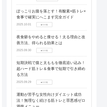
ぽっこりお腹を落とす！有酸素×筋トレ×
食事で確実にへこます完全ガイド
2025.10.01
■その他
夜食癖をやめると痩せる！太る理由と改
善方法、得られる効果とは
2025.09.30
■その他
短期決戦で腹と太ももを徹底追い込み！
超ハード筋トレ＆食事で短期で引き締め
る方法
2025.09.29
■その他
運動が苦手な女性向けダイエット成功
法！無理なく続ける筋トレと罪悪感ゼロ
満腹メニュー