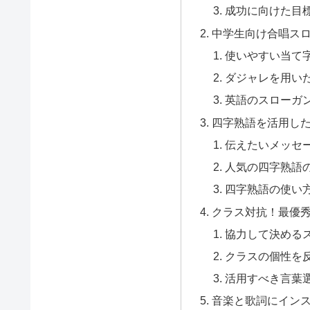
成功に向けた目
中学生向け合唱ス
使いやすい当て
ダジャレを用い
英語のスローガ
四字熟語を活用し
伝えたいメッセ
人気の四字熟語
四字熟語の使い
クラス対抗！最優
協力して決める
クラスの個性を
活用すべき言葉
音楽と歌詞にイン