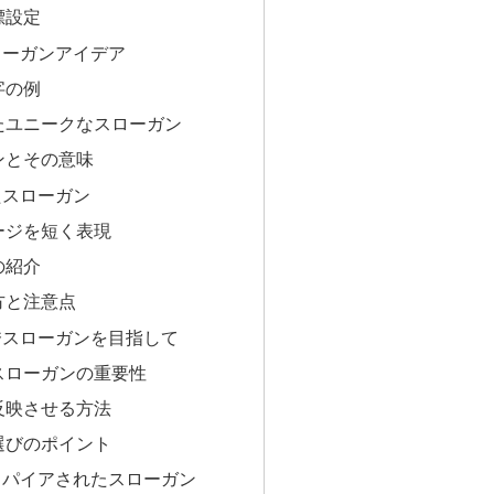
標設定
ローガンアイデア
字の例
たユニークなスローガン
ンとその意味
たスローガン
ージを短く表現
の紹介
方と注意点
秀スローガンを目指して
スローガンの重要性
反映させる方法
選びのポイント
スパイアされたスローガン