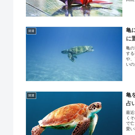
亀
開運
に
亀の
する
や、
いの
亀
開運
占
最近
くそ
で亡
愛い