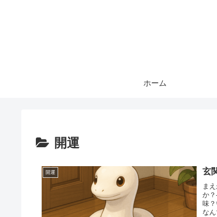
ホーム
開運
玄
開運
まえ
か？
味？
なん