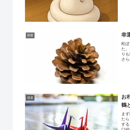
幸
開運
松ぼ
た。
りも
さら
お
開運
鶴
まず
たら
する
口続