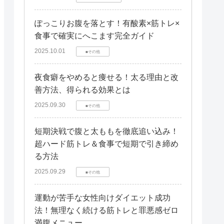
ぽっこりお腹を落とす！有酸素×筋トレ×
食事で確実にへこます完全ガイド
2025.10.01
■その他
夜食癖をやめると痩せる！太る理由と改
善方法、得られる効果とは
2025.09.30
■その他
短期決戦で腹と太ももを徹底追い込み！
超ハード筋トレ＆食事で短期で引き締め
る方法
2025.09.29
■その他
運動が苦手な女性向けダイエット成功
法！無理なく続ける筋トレと罪悪感ゼロ
満腹メニュー