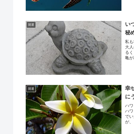
い
開運
秘
私も
大人
るく
亀が
幸
開運
に
ハワ
ハワ
でい
が、