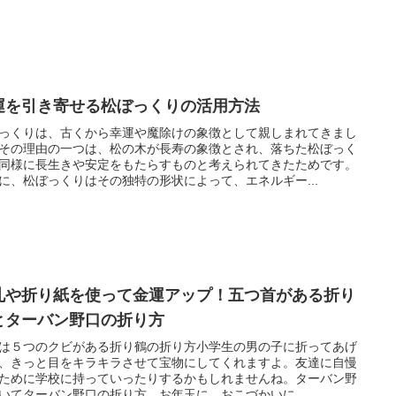
運を引き寄せる松ぼっくりの活用方法
っくりは、古くから幸運や魔除けの象徴として親しまれてきまし
その理由の一つは、松の木が長寿の象徴とされ、落ちた松ぼっく
同様に長生きや安定をもたらすものと考えられてきたためです。
に、松ぼっくりはその独特の形状によって、エネルギー...
札や折り紙を使って金運アップ！五つ首がある折り
とターバン野口の折り方
は５つのクビがある折り鶴の折り方小学生の男の子に折ってあげ
、きっと目をキラキラさせて宝物にしてくれますよ。友達に自慢
ために学校に持っていったりするかもしれませんね。ターバン野
いてターバン野口の折り方。お年玉に、おこづかいに。...