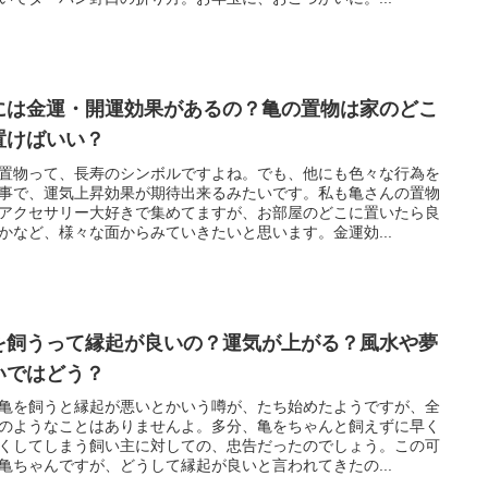
には金運・開運効果があるの？亀の置物は家のどこ
置けばいい？
置物って、長寿のシンボルですよね。でも、他にも色々な行為を
事で、運気上昇効果が期待出来るみたいです。私も亀さんの置物
アクセサリー大好きで集めてますが、お部屋のどこに置いたら良
かなど、様々な面からみていきたいと思います。金運効...
を飼うって縁起が良いの？運気が上がる？風水や夢
いではどう？
亀を飼うと縁起が悪いとかいう噂が、たち始めたようですが、全
のようなことはありませんよ。多分、亀をちゃんと飼えずに早く
くしてしまう飼い主に対しての、忠告だったのでしょう。この可
亀ちゃんですが、どうして縁起が良いと言われてきたの...