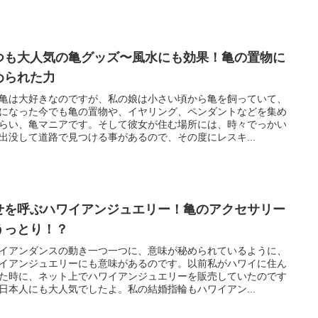
つも大人気の亀グッズ〜風水にも効果！亀の置物に
められた力
亀は大好きなのですが、私の娘は小さい頃から亀を飼っていて、
になった今でも亀の置物や、イヤリング、ペンダントなどを集め
らい、亀マニアです。そして彼女が住む場所には、時々でっかい
出没して道路で見つける事があるので、その度にレスキ...
せを呼ぶハワイアンジュエリー！亀のアクセサリー
うっとり！？
イアンダンスの動き一つ一つに、意味が秘められているように、
イアンジュエリーにも意味があるのです。以前私がハワイに住ん
た時に、ネット上でハワイアンジュエリーを販売していたのです
日本人にも大人気でしたよ。私の結婚指輪もハワイアン...