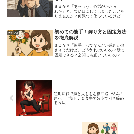
まえがき「あ〜もう、心労がたたる
わ〜」と、つい口にしてしまったことあ
りませんか？何気なく使っているけど、
よく考えてみると、これって一体どうい
う状態なの？どこまでが心労なの？また
は、その心労がたたるとは、体のどんな
初めての熊手！飾り方と固定方法
■その他
ささやきを受けている状態なの...
を徹底解説
まえがき「熊手」ってなんだか縁起が良
さそうだけど、どう飾ればいいの？壁に
固定できる？玄関にも置いていいの？そ
んな疑問をお持ちのあなたに、熊手の飾
り方と固定方法をユーモアを交えてわか
りやすく解説します！結論熊手は「運」
をかき集める縁起物として...
短期決戦で腹と太ももを徹底追い込み！
超ハード筋トレ＆食事で短期で引き締め
る方法