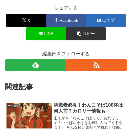
シェアする
X
Facebook
はてブ
LINE
コピー
編集部をフォローする
関連記事
挑戦者必見！わんこそば100杯は
■その他
何人前？カロリー情報も
まえがき「わんこそばって、あれでし
ょ？いっぱい小さなお椀に入ってくるや
つ！」 そんな軽い気持ちで挑むと後悔す