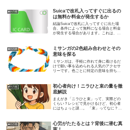
るかも？この記事では、わんこそば100杯
に挑戦する人向けに、気になる“何人前な
の？”から“カロリーや大会情報”まで、愉
Suicaで改札入ってすぐに出るの
■その他
快にサクッと解...
は無料か料金が発生するか
結論Suicaで改札に入ってすぐに出た場
合、条件によって無料になる場合と料金
が発生する場合があります。これは、鉄
道会社ごとの運賃体系やシステムの違い
によるものです。一部の駅では短時間で
の入場・出場に対して特別な処理を行う
ミサンガの2色組み合わせとその
■その他
ことがありますが、多...
意味を探る
ミサンガは、手軽に作れて身に着けるだ
けで願い事を込められる人気のアクセサ
リーです。色ごとに特定の意味を持ち、
組み合わせ次第で個性的な魅力を表現で
きます。本記事では、ミサンガの歴史や
色の意味、作り方、そして恋愛や友情な
初心者向け！ニラひと束の量を徹
■その他
ど目的に応じた選び方をご...
底解説
まえがき「ニラひと束」って、実際どの
くらい？レシピで見かけるけど、初心者
にはちょっと謎…。 「束」ってなに？
「一袋」じゃないの？そんな疑問を持つ
方、実は多いんです。 「1束っていつも
同じ量なの？」「小さい束と大きい束の
心労がたたるとは？背後に潜む真
■その他
違いは？」「そもそも何...
実！