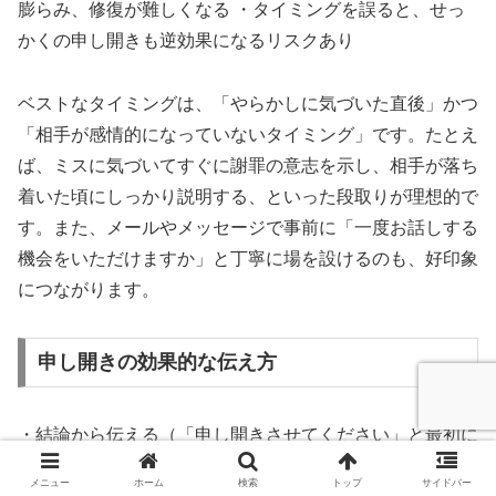
膨らみ、修復が難しくなる ・タイミングを誤ると、せっ
かくの申し開きも逆効果になるリスクあり
ベストなタイミングは、「やらかしに気づいた直後」かつ
「相手が感情的になっていないタイミング」です。たとえ
ば、ミスに気づいてすぐに謝罪の意志を示し、相手が落ち
着いた頃にしっかり説明する、といった段取りが理想的で
す。また、メールやメッセージで事前に「一度お話しする
機会をいただけますか」と丁寧に場を設けるのも、好印象
につながります。
申し開きの効果的な伝え方
・結論から伝える（「申し開きさせてください」と最初に
意思を示す） ・謝罪→説明→再発防止策の順に話す（順
メニュー
ホーム
検索
トップ
サイドバー