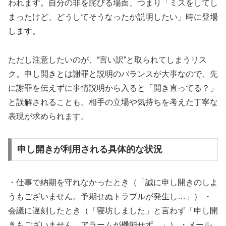
われます。自分の非を詫びる場面、つまり「ミスをしてし
まったけど、どうしてそうなったか説明したい」時に登場
します。
ただし注意したいのが、“言い訳”と取られてしまうリス
ク。申し開きとは謝罪と説明のバランスが大事なので、先
に謝罪を伝えずに事情説明から入ると「開き直ってる？」
と誤解されることも。相手の立場や気持ちを考えた丁寧な
表現が求められます。
申し開きが利用される具体的な状況
・仕事で納期を守れなかったとき（「誠に申し開きのしよ
うもございません。予期せぬトラブルが発生し…」） ・
会議に遅刻したとき（「寝坊しました」と言わず「申し開
きもございません。アラームが機能せず…」） ・メール