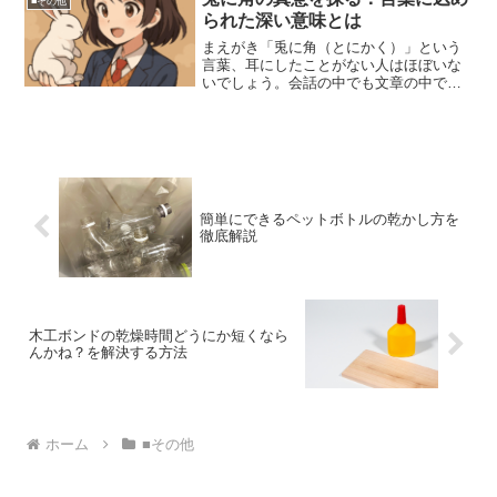
■その他
笑いあり・希望ありで、第...
られた深い意味とは
まえがき「兎に角（とにかく）」という
言葉、耳にしたことがない人はほぼいな
いでしょう。会話の中でも文章の中で
も、よく登場するこの表現。でも、その
意味や由来、さらにはどんな背景がある
のか、詳しく知っている人は意外と少な
いかもしれません。ふだん何...
簡単にできるペットボトルの乾かし方を
徹底解説
木工ボンドの乾燥時間どうにか短くなら
んかね？を解決する方法
ホーム
■その他