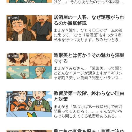
けど…」 そんなあなたの手元の体温計、
もしかしたら…壊れてるかも！？という
ことで今回は、体温計が壊れているかを
見抜く方法を、ちょっと愉快にお届けし
居酒屋の一人客、なぜ迷惑がられ
■その他
ます！結論まず...
るのか徹底解説
まえがき近年、ひとり〇〇がブームの波
に乗って、"ひとり居酒屋"もすっかり市
民権を得つつあります。飲みたいときに
誰にも気兼ねせず、自分のペースで楽し
めるのが魅力ですよね。とはいえ、なか
には「一人で居酒屋って…なんか迷惑じ
造形美とは何か？その魅力を深堀
■その他
ゃない？」なんてネガテ...
りする
まえがきみなさん、「造形美」って聞く
とどんなイメージが湧きますか？ギリシ
ャ彫刻？美しい筋肉？完璧なバランスの
取れたデザイン？それとも、映画やアニ
メに登場する非現実的なくらい整ったキ
ャラクターの顔立ちでしょうか？造形美
教習所第一段階、終わらない理由
■その他
という言葉には、芸術的な...
と対策
まえがき「気づけば第一段階だけで何時
間乗ってるんだろう……」そんな声がち
らほら聞こえてくる教習所あるある。自
分だけ仮免遠い気がして、心が折れそう
になってませんか？大丈夫、ちゃんと原
因と解決策があります！この記事では、
兎に角の真意を探る：言葉に込め