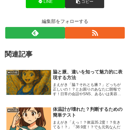
LINE
コピー
編集部をフォローする
関連記事
脇と腋、違いを知って魅力的に表
■その他
現する方法
まえがき「脇？それとも腋？」どっちが
正しいの！？とお困りのあなたに朗報で
す！日常の会話やSNS、あるいは美容や
医療の現場でも、実は意外と多くの人が
混同している「脇」と「腋」。この記事
では、その違いをユーモラスに、でもち
体温計が壊れた？判断するための
■その他
ゃんと、しっかりわかり...
簡単テスト
まえがき「えっ！？体温35.2度！？生き
てる！？」「38.9度！？でも元気なんだ