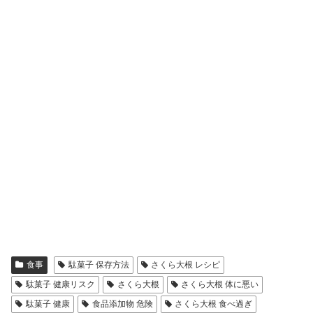
食事
駄菓子 保存方法
さくら大根 レシピ
駄菓子 健康リスク
さくら大根
さくら大根 体に悪い
駄菓子 健康
食品添加物 危険
さくら大根 食べ過ぎ