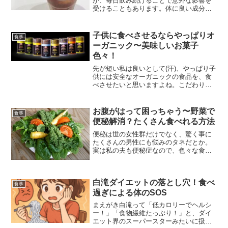
が、毎日飲み続けることで意外な影響を
受けることもあります。体に良い成分が
豊富に含まれている一方で、摂取量によ
っては健康リスクが生じることもあるた
め、正しい知識を持つことが大切です。
子供に食べさせるならやっぱりオ
食事
特に、食生活や体調に合わ...
ーガニック〜美味しいお菓子
色々！
先が短い私は良いとして(汗)、やっぱり子
供には安全なオーガニックの食品を、食
べさせたいと思いますよね。こだわりの
ある恩人へプレゼントするお菓子など、
オーガニックであれば渡す方としても、
恥ずかしい思いをしないで済みますよ
お腹がはって困っちゃう〜野菜で
食事
ね。今回はお子さんと楽...
便秘解消？たくさん食べれる方法
便秘は世の女性群だけでなく、驚く事に
たくさんの男性にも悩みのタネだとか。
実は私の夫も便秘症なので、色々な食事
法で便秘を解消させています。今回はお
野菜を使って便秘を解消する方法をご紹
介していきたいと思います。野菜で便秘
白滝ダイエットの落とし穴！食べ
解消ブロッコリーまずは便...
食事
過ぎによる体のSOS
まえがき白滝って「低カロリーでヘルシ
ー！」「食物繊維たっぷり！」と、ダイ
エット界のスーパースターみたいに扱わ