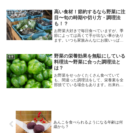
れがち。でも、ちょっと待って。その白
滝、食べ過ぎてませんか？今回は、白滝
ダイエットの“ウラ側”をのぞいてみましょ
高い食材！節約するなら野菜に注
食事
う！結論白滝はダイエ...
目〜旬の時期や切り方・調理法
も！？
お野菜大好きで毎日食べていますが、季
節によっては高くて手が出ない事があり
ます。いつも家族みんなにお腹いっぱい
食べてもらう為にも、どうやって節約お
野菜を選んだら良いのでしょうか？お野
菜ごとの切り方も、ご説明していきま
野菜の栄養効果を無駄にしている
食事
す。道の駅や直売所の利用最...
料理法〜野菜に合った調理法と
は？
お野菜をせっかくたくさん食べていて
も、間違った調理法をして、栄養素を全
部捨てている場合もあります。出来れ
ば、お野菜の栄養素を全て身体の中に摂
り入れて、健康な身体と若々しいお肌を
保ちたいですよね。今回はその為の調理
法などをみていきます。お料理...
あんこを食べられるようになる年齢は何
歳から？