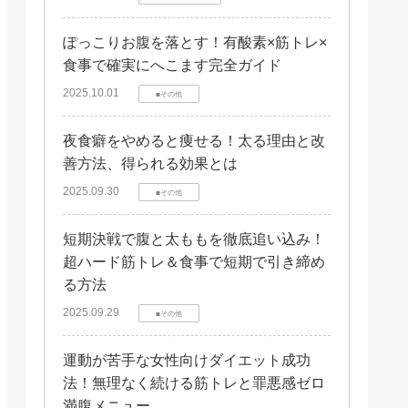
ぽっこりお腹を落とす！有酸素×筋トレ×
食事で確実にへこます完全ガイド
2025.10.01
■その他
夜食癖をやめると痩せる！太る理由と改
善方法、得られる効果とは
2025.09.30
■その他
短期決戦で腹と太ももを徹底追い込み！
超ハード筋トレ＆食事で短期で引き締め
る方法
2025.09.29
■その他
運動が苦手な女性向けダイエット成功
法！無理なく続ける筋トレと罪悪感ゼロ
満腹メニュー