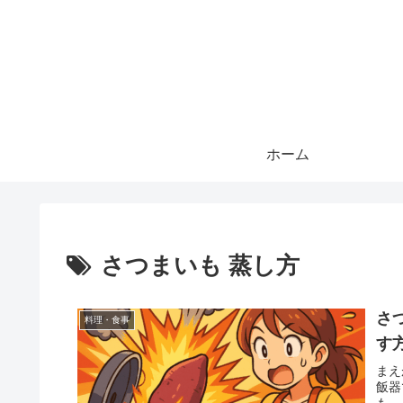
ホーム
さつまいも 蒸し方
さ
料理・食事
す
まえ
飯器
も…