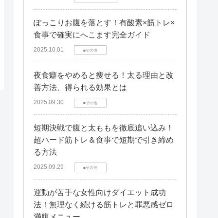
ぽっこりお腹を落とす！有酸素×筋トレ×
食事で確実にへこます完全ガイド
2025.10.01
■その他
夜食癖をやめると痩せる！太る理由と改
善方法、得られる効果とは
2025.09.30
■その他
短期決戦で腹と太ももを徹底追い込み！
超ハード筋トレ＆食事で短期で引き締め
る方法
2025.09.29
■その他
運動が苦手な女性向けダイエット成功
法！無理なく続ける筋トレと罪悪感ゼロ
満腹メニュー