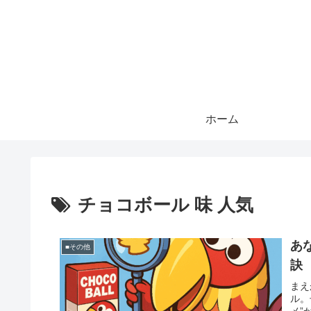
ホーム
チョコボール 味 人気
あ
■その他
訣
まえ
ル。
メ”