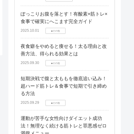
ぽっこりお腹を落とす！有酸素×筋トレ×
食事で確実にへこます完全ガイド
2025.10.01
■その他
夜食癖をやめると痩せる！太る理由と改
善方法、得られる効果とは
2025.09.30
■その他
短期決戦で腹と太ももを徹底追い込み！
超ハード筋トレ＆食事で短期で引き締め
る方法
2025.09.29
■その他
運動が苦手な女性向けダイエット成功
法！無理なく続ける筋トレと罪悪感ゼロ
満腹メニュー