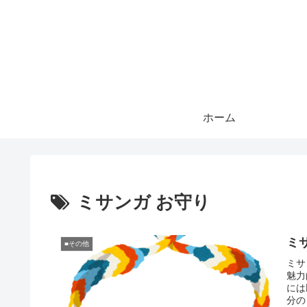
ホーム
ミサンガ お守り
ミ
■その他
ミサ
魅力
には
分の