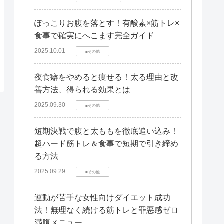
ぽっこりお腹を落とす！有酸素×筋トレ×
食事で確実にへこます完全ガイド
2025.10.01
■その他
夜食癖をやめると痩せる！太る理由と改
善方法、得られる効果とは
2025.09.30
■その他
短期決戦で腹と太ももを徹底追い込み！
超ハード筋トレ＆食事で短期で引き締め
る方法
2025.09.29
■その他
運動が苦手な女性向けダイエット成功
法！無理なく続ける筋トレと罪悪感ゼロ
満腹メニュー