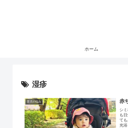
ホーム
湿疹
赤
育児の悩み
シミ
も日
ても
光浴