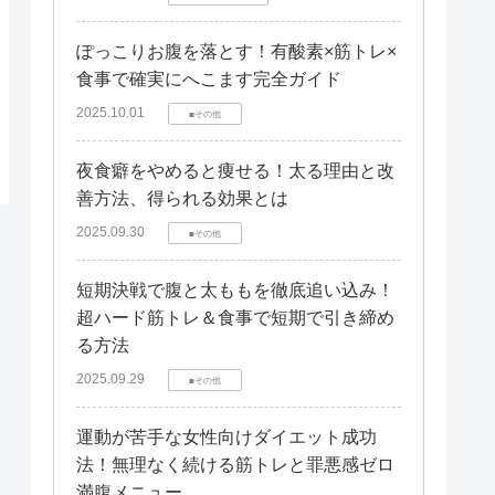
ぽっこりお腹を落とす！有酸素×筋トレ×
食事で確実にへこます完全ガイド
2025.10.01
■その他
夜食癖をやめると痩せる！太る理由と改
善方法、得られる効果とは
2025.09.30
■その他
短期決戦で腹と太ももを徹底追い込み！
超ハード筋トレ＆食事で短期で引き締め
る方法
2025.09.29
■その他
運動が苦手な女性向けダイエット成功
法！無理なく続ける筋トレと罪悪感ゼロ
満腹メニュー