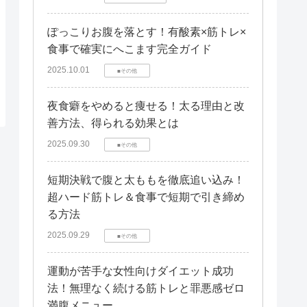
ぽっこりお腹を落とす！有酸素×筋トレ×
食事で確実にへこます完全ガイド
2025.10.01
■その他
夜食癖をやめると痩せる！太る理由と改
善方法、得られる効果とは
2025.09.30
■その他
短期決戦で腹と太ももを徹底追い込み！
超ハード筋トレ＆食事で短期で引き締め
る方法
2025.09.29
■その他
運動が苦手な女性向けダイエット成功
法！無理なく続ける筋トレと罪悪感ゼロ
満腹メニュー