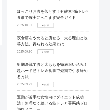
ぽっこりお腹を落とす！有酸素×筋トレ×
食事で確実にへこます完全ガイド
2025.10.01
■その他
夜食癖をやめると痩せる！太る理由と改
善方法、得られる効果とは
2025.09.30
■その他
短期決戦で腹と太ももを徹底追い込み！
超ハード筋トレ＆食事で短期で引き締め
る方法
2025.09.29
■その他
運動が苦手な女性向けダイエット成功
法！無理なく続ける筋トレと罪悪感ゼロ
満腹メニュー