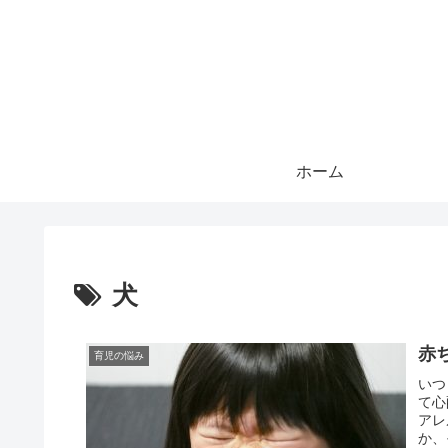
ホーム
犬
赤
育児の悩み
いつ
て心
アレ
か、