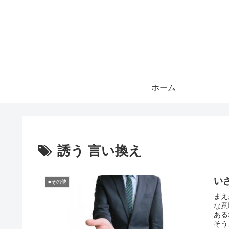
ホーム
誘う 言い換え
い
■その他
まえ
な意
ある
そう