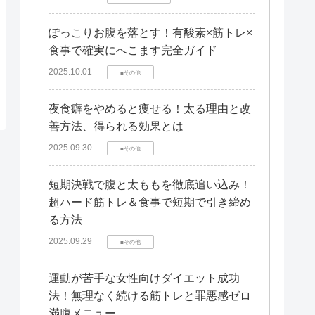
ぽっこりお腹を落とす！有酸素×筋トレ×
食事で確実にへこます完全ガイド
2025.10.01
■その他
夜食癖をやめると痩せる！太る理由と改
善方法、得られる効果とは
2025.09.30
■その他
短期決戦で腹と太ももを徹底追い込み！
超ハード筋トレ＆食事で短期で引き締め
る方法
2025.09.29
■その他
運動が苦手な女性向けダイエット成功
法！無理なく続ける筋トレと罪悪感ゼロ
満腹メニュー