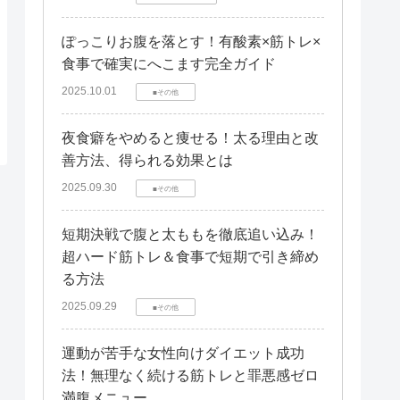
ぽっこりお腹を落とす！有酸素×筋トレ×
食事で確実にへこます完全ガイド
2025.10.01
■その他
夜食癖をやめると痩せる！太る理由と改
善方法、得られる効果とは
2025.09.30
■その他
短期決戦で腹と太ももを徹底追い込み！
超ハード筋トレ＆食事で短期で引き締め
る方法
2025.09.29
■その他
運動が苦手な女性向けダイエット成功
法！無理なく続ける筋トレと罪悪感ゼロ
満腹メニュー