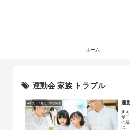
ホーム
運動会 家族 トラブル
運
■育児・子育て・学校関連
まえ
母に
の運
は、