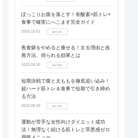
ぽっこりお腹を落とす！有酸素×筋トレ×
食事で確実にへこます完全ガイド
2025.10.01
■その他
夜食癖をやめると痩せる！太る理由と改
善方法、得られる効果とは
2025.09.30
■その他
短期決戦で腹と太ももを徹底追い込み！
超ハード筋トレ＆食事で短期で引き締め
る方法
2025.09.29
■その他
運動が苦手な女性向けダイエット成功
法！無理なく続ける筋トレと罪悪感ゼロ
満腹メニュー