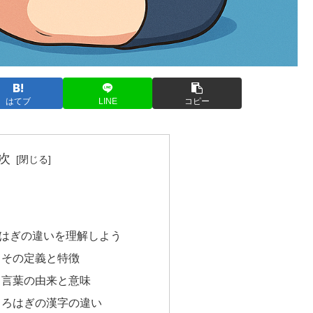
はてブ
LINE
コピー
次
はぎの違いを理解しよう
？その定義と特徴
？言葉の由来と意味
くろはぎの漢字の違い