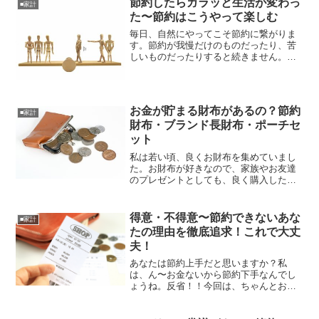
節約したらガラッと生活が変わっ
■家計
た〜節約はこうやって楽しむ
毎日、自然にやってこそ節約に繋がりま
す。節約が我慢だけのものだったり、苦
しいものだったりすると続きません。節
約は続いてこそ、結果が現れるものなの
で、出来れば楽しくやりたいですね。そ
れはちょっとしたあなたの気持ちの切り
替えが、鍵だったのです。...
お金が貯まる財布があるの？節約
■家計
財布・ブランド長財布・ポーチセ
ット
私は若い頃、良くお財布を集めていまし
た。お財布が好きなので、家族やお友達
のプレゼントとしても、良く購入したも
のです。お財布をプレゼントするには、
「春財布」と言って新年から春にかけて
の時期が、縁起が良いと言われていま
得意・不得意〜節約できないあな
■家計
す。今回はお金が貯まるよう...
たの理由を徹底追求！これで大丈
夫！
あなたは節約上手だと思いますか？私
は、ん〜お金ないから節約下手なんでし
ょうね。反省！！今回は、ちゃんとお金
を貯める為にどうやったら節約出来るの
か、自分の考えをどう変えれば良いの