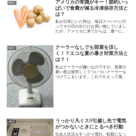
か、などをみていきます。収入と支出
アメリカの常識がキー！節約いっ
■家計
を、把握してる？家計簿をつける...
ぱいで食費が減る冷凍保存方法と
は？
私が日本にいた時は、毎日スーパーに行
ってその日の分だけお買い物していまし
たが、アメリカに来てからは、週一にな
りました。その方が忙しいご家庭には、
時短になって節約にもなります。それに
お野菜などの冷凍方法も、自然に学ぶよ
クーラーなしでも部屋を涼し
■家計
うになり、急なお客様があ...
く！？エコな夏の暑さ対策方法と
は？！
私はクーラーが嫌いなのですが、真夏の
暑い夜は寝苦しくてついついクーラーを
つけてしまいます。これでかえって風邪
をひいたり、体調が悪くなったりする事
もあります。出来れば節約のためにも、
健康のためにもクーラーを使わずに夏を
乗り越えたい！という事で...
うっかり凡ミス!!引越し先で電気
■家計
がつかないときにとるべき行動
社会人生活もすっかり慣れ、転勤になっ