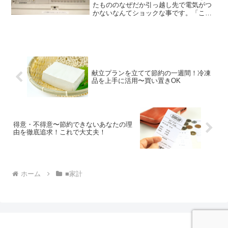
たもののなぜだか引っ越し先で電気がつ
かないなんてショックな事です。「この
まま電気がつかずしばらくは真っ暗の中
で生活をするのか…」なんてショックを
受けていたら、まず最初にブレーカーを
見に行ってください。ほと...
献立プランを立てて節約の一週間！冷凍
品を上手に活用〜買い置きOK
得意・不得意〜節約できないあなたの理
由を徹底追求！これで大丈夫！
ホーム
■家計