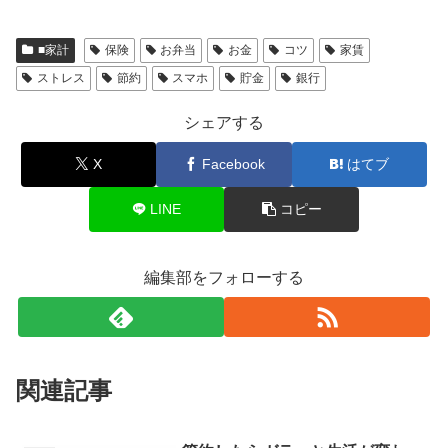
■家計
保険
お弁当
お金
コツ
家賃
ストレス
節約
スマホ
貯金
銀行
シェアする
X
Facebook
はてブ
LINE
コピー
編集部をフォローする
関連記事