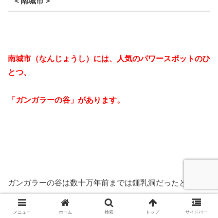
＜南城市＞
南城市（なんじょうし）には、人気のパワースポットのひ
とつ、
「ガンガラーの谷」があります。
ガンガラーの谷は数十万年前までは鍾乳洞だったところが
崩れて出来た
自然豊かな亜熱帯の森
です。
メニュー
ホーム
検索
トップ
サイドバー