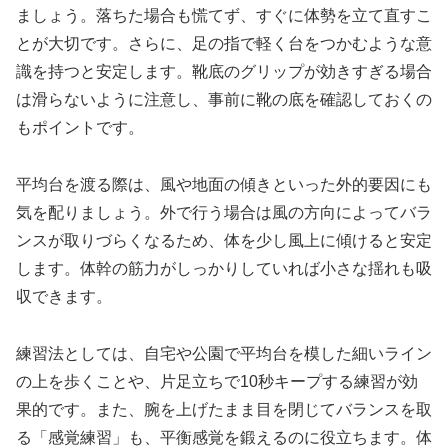
ましょう。落ちた場合も慌てず、すぐに体勢を立て直すこ
とが大切です。さらに、足の指で軽く台をつかむような意
識を持つと安定します。靴底のグリップが効きすぎる場合
は滑らないように注意し、事前に靴の底を確認しておくの
もポイントです。
平均台を渡る際は、風や地面の傾きといった外的要因にも
気を配りましょう。外で行う場合は風の方向によってバラ
ンスが取りづらくなるため、体を少し風上に傾けると安定
します。体幹の筋力がしっかりしていれば小さな揺れも吸
収できます。
練習法としては、自宅や公園で平均台を模した細いライン
の上を歩くことや、片足立ちで10秒キープする練習が効
果的です。また、腕を上げたまま目を閉じてバランスを取
る「感覚練習」も、平衡感覚を鍛えるのに役立ちます。体