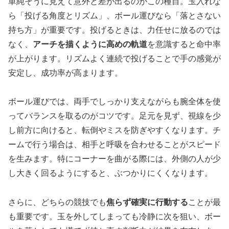
単純そうに見えて意外と差が出るのがこの種目。玉入れな
ら「投げる角度とリズム」、ボール運びなら「落とさない
持ち方」が重要です。投げるときは、力任せに放るのでは
なく、
アーチを描くように高めの軌道
を意識すると命中率
が上がります。リズムよく連続で投げることで手の感覚が
安定し、成功率が高まります。
ボール運びでは、両手でしっかり支えながらも腕全体を使
ってバランスを取るのがコツです。足元を見ず、視線を少
し前方に向けると、転倒やミスを防ぎやすくなります。チ
ームで行う場合は、相手と呼吸を合わせることがスピード
を生みます。特にコーナーを曲がる際には、外側の人が少
し大きく回るようにすると、ぶつかりにくくなります。
さらに、どちらの競技でも
焦らず確実に行動する
ことが最
も重要です。玉を外してしまっても冷静に次を狙い、ボー