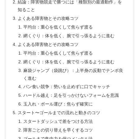
結論：障害物競走で勝つには「種類別の最適動作」を
知ること
よくある障害物とその攻略コツ
平均台：重心を低くして焦らず渡る
網くぐり：体を低く、腕で引っ張るように進む
よくある障害物とその攻略コツ
平均台：重心を低くして焦らず渡る
網くぐり：体を低く、腕で引っ張るように進む
麻袋ジャンプ（袋跳び）：上半身の反動でテンポ良
く進む
パン食い競争：勢いを止めずに口でキャッチ
ハードル越え：足を引っかけないフォームを意識
玉入れ・ボール運び：焦らず確実に
スタート〜ゴールまでの流れと動きのコツ
スタートダッシュで差をつける方法
障害ごとの切り替えを早くするコツ
ゴールまで集中力を保つメンタル法