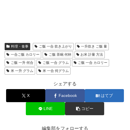
料理・食事
ご飯 一合 炊き上がり
一升炊き ご飯 量
一合ご飯 カロリー
ご飯 茶碗 何杯
お米 計量 方法
ご飯 一升 何合
ご飯 一合 グラム
ご飯 一合 カロリー
米 一升 グラム
米 一合 何グラム
シェアする
X
Facebook
はてブ
LINE
コピー
編集部をフォローする