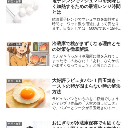
電子レンジでマシュマロを美味し
料理・食事
すね！結論結論から言うと、...
く加熱するための最適レンジ時間
とは
結論電子レンジでマシュマロを加熱する
時間は、ワット数や用途によって異なり
ます。目安としては、500Wで10～15秒、
600Wで5～10秒が適切です。焦げや爆発
を防ぐため、加熱中は様子を見ながら調
整しましょう。また、用途によっても加
冷蔵庫で桃がまずくなる理由とそ
料理・食事
熱時間が変...
の対策を徹底解説
まえがきうっかり冷蔵庫に桃を入れてし
まったそこのあなた！「あれ、なんか桃
がまずくなってる…？」と感じたこと、
ありませんか？今回は、なぜ冷蔵庫で桃
がまずくなるのか、どうすれば美味しく
保てるのかを、桃愛あふれるテンション
大好評ラピュタパン！目玉焼きト
料理・食事
で徹底解説しちゃいます！...
ーストの卵が固まらない時の解決
方法
ラピュタパンというのをご存知でしょう
か？ジブリ作品の「天空の城ラピュタ」
で、パズーとシータが目玉焼きのトース
トを半分こにして食べるシーンがありま
すよね。それがとっても美味しそう！と
話題になり、「ラピュタパン」と呼ばれ
おにぎりが冷蔵庫保存でも固くな
料理・食事
話題になっています。色ん...