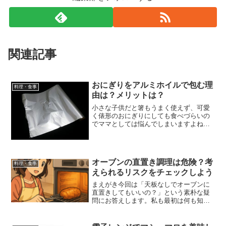
関連記事
おにぎりをアルミホイルで包む理
料理・食事
由は？メリットは？
小さな子供だと箸もうまく使えず、可愛
く俵形のおにぎりにしても食べづらいの
でママとしては悩んでしまいますよね。
可愛い我が子の為に、おにぎりを作るな
らアルミホイルで包んであげるのがオス
スメです。アルミホイルでおにぎりを包
む理由は『ラップより通気...
オーブンの直置き調理は危険？考
料理・食事
えられるリスクをチェックしよう
まえがき今回は「天板なしでオーブンに
直置きしてもいいの？」という素朴な疑
問にお答えします。私も最初は何も知ら
ずにうっかり失敗したことがありまし
て…そんな経験をもとに、安全で美味し
いオーブン調理のポイントをご紹介しま