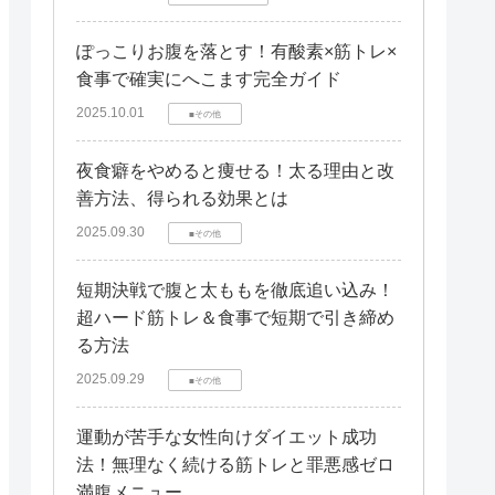
ぽっこりお腹を落とす！有酸素×筋トレ×
食事で確実にへこます完全ガイド
2025.10.01
■その他
夜食癖をやめると痩せる！太る理由と改
善方法、得られる効果とは
2025.09.30
■その他
短期決戦で腹と太ももを徹底追い込み！
超ハード筋トレ＆食事で短期で引き締め
る方法
2025.09.29
■その他
運動が苦手な女性向けダイエット成功
法！無理なく続ける筋トレと罪悪感ゼロ
満腹メニュー