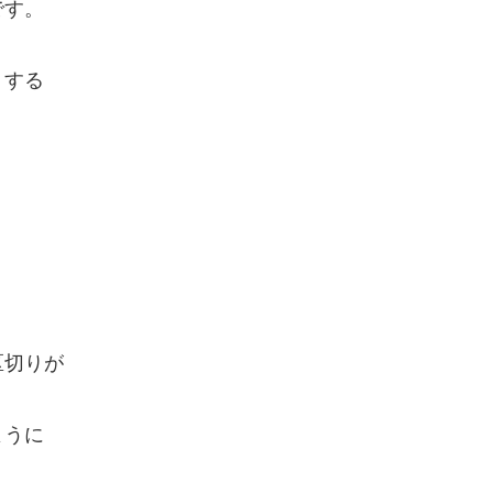
です。
くする
区切りが
ように