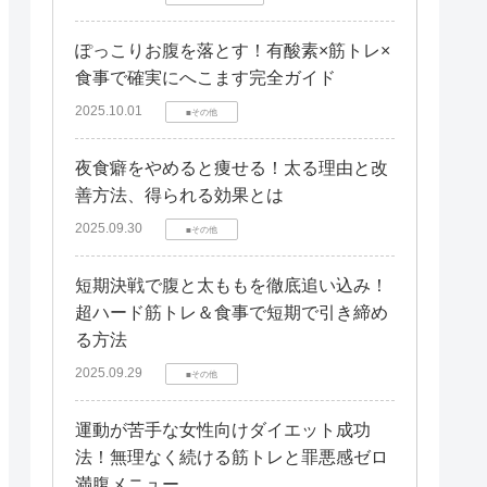
ぽっこりお腹を落とす！有酸素×筋トレ×
食事で確実にへこます完全ガイド
2025.10.01
■その他
夜食癖をやめると痩せる！太る理由と改
善方法、得られる効果とは
2025.09.30
■その他
短期決戦で腹と太ももを徹底追い込み！
超ハード筋トレ＆食事で短期で引き締め
る方法
2025.09.29
■その他
運動が苦手な女性向けダイエット成功
法！無理なく続ける筋トレと罪悪感ゼロ
満腹メニュー