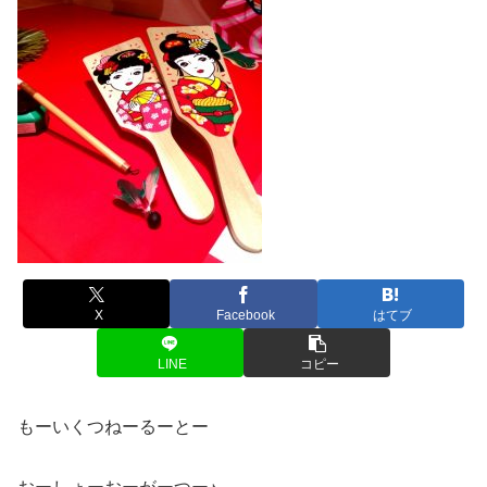
X
Facebook
はてブ
LINE
コピー
もーいくつねーるーとー