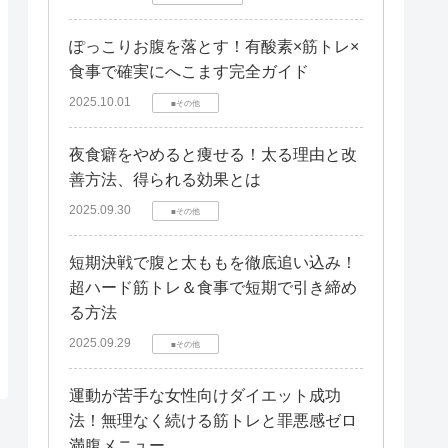
ぽっこりお腹を落とす！有酸素×筋トレ×
食事で確実にへこます完全ガイド
2025.10.01
■その他
夜食癖をやめると痩せる！太る理由と改
善方法、得られる効果とは
2025.09.30
■その他
短期決戦で腹と太ももを徹底追い込み！
超ハード筋トレ＆食事で短期で引き締め
る方法
2025.09.29
■その他
運動が苦手な女性向けダイエット成功
法！無理なく続ける筋トレと罪悪感ゼロ
満腹メニュー