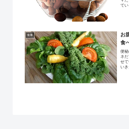
てい
お
食事
食
便秘
ネだ
せて
いき