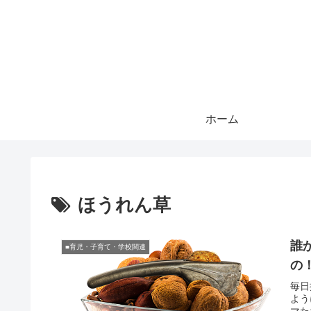
ホーム
ほうれん草
誰
■育児・子育て・学校関連
の
毎日
よう
マた