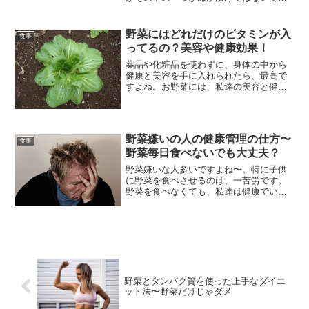
ょうか？ぬか自体は独特な香りがします
が漬物にすると味は抜群においしいです
よね！！そんなぬか漬けですが実はおい
野菜にはどれだけのビタミンが入
食事
しいだけではなく健...
ってるの？美容や健康効果！
薬品や化粧品を使わずに、身体の中から
健康と美容を手に入れられたら、最高で
すよね。お野菜には、私達の美容と健康
にはなくてはならない栄養素がギッシリ
と詰まっています。それでは、どんなお
野菜にどれだけのビタミンが入っている
のか、ビタミンからどのよ...
野菜嫌いの人の健康管理の仕方〜
食事
野菜毎日食べないでも大丈夫？
野菜嫌いな人多いですよね〜。特に子供
に野菜を食べさせるのは、一苦労です。
野菜を食べなくても、私達は健康でいら
れるのでしょうか？そしてどうしても野
菜を食べたくない！という人には、どの
ような健康管理の仕方があるのでしょ
う？ちょっとリサーチしてみ...
野菜とタンパク質を使った上手なダイエ
ット法〜野菜だけじゃダメ