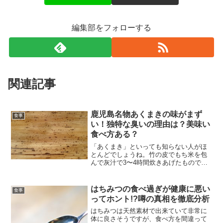
編集部をフォローする
関連記事
鹿児島名物あくまきの味がまず
食事
い！独特な臭いの理由は？美味い
食べ方ある？
「あくまき」といっても知らない人がほ
とんどでしょうね。竹の皮でもち米を包
んで灰汁で3〜4時間炊きあげたもので、
どちらかというとちまきのイメージのよ
うなものです。私は九州出身なのであく
まきは大好き！この臭いこそが食欲をそ
はちみつの食べ過ぎが健康に悪い
食事
そってくれるのですが、...
ってホント!?噂の真相を徹底分析
はちみつは天然素材で出来ていて非常に
体に良さそうですが、食べ方を間違って