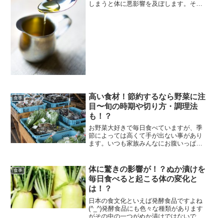
しまうと体に悪影響を及ぼします。そん
な体に悪いと言われているはちみつです
が、本当に悪いのでしょうか？ほどほど
にしておけば問題はないのでしょうか？
噂の真相に迫ってみました...
高い食材！節約するなら野菜に注
食事
目〜旬の時期や切り方・調理法
も！？
お野菜大好きで毎日食べていますが、季
節によっては高くて手が出ない事があり
ます。いつも家族みんなにお腹いっぱい
食べてもらう為にも、どうやって節約お
野菜を選んだら良いのでしょうか？お野
菜ごとの切り方も、ご説明していきま
体に驚きの影響が！？ぬか漬けを
食事
す。道の駅や直売所の利用最...
毎日食べると起こる体の変化と
は！？
日本の食文化といえば発酵食品ですよね
(^_^)発酵食品にも色々な種類があります
がその中の一つがぬか漬けではないでし