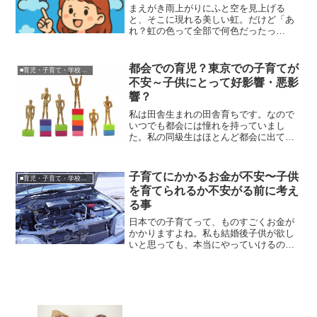
まえがき雨上がりにふと空を見上げる
と、そこに現れる美しい虹。だけど「あ
れ？虹の色って全部で何色だったっ
け？」と戸惑ったことはありませんか？
この記事では、虹の七色を楽しく・簡単
に覚える方法をたっぷりご紹介します。
都会での育児？東京での子育てが
■育児・子育て・学校関連
結論虹の色は「赤・橙・黄・緑・...
不安～子供にとって好影響・悪影
響？
私は田舎生まれの田舎育ちです。なので
いつでも都会には憧れを持っていまし
た。私の同級生はほとんど都会に出てい
き、もう会う事もありません。学校を卒
業して都会で仕事を見つけ、恋人も見つ
けてそこで家庭を築くと決めたのでしょ
子育てにかかるお金が不安〜子供
■育児・子育て・学校関連
うから、過ごしやすいと言え...
を育てられるか不安がる前に考え
る事
日本での子育てって、ものすごくお金が
かかりますよね。私も結婚後子供が欲し
いと思っても、本当にやっていけるの
か？子供に不自由な思いはさせないか？
など色々考えて夜眠れないほど、不安に
なっていました。実際に子供ができて生
活していくとなんとかなって...