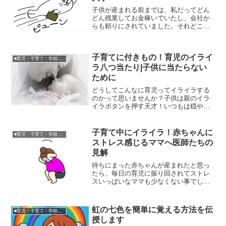
子供が産まれる前までは、私だってどん
どん残業してお金稼いでいたし、会社か
らも頼りにされていました。それどころ
か仕事帰りにジムでエクササイズだっ
て、やっていたなぁ。そんな時が遠い昔
のように思える今日この頃。子供ができ
子育てに付きもの！育児のイライ
たら私の生活は一変して、エ...
■育児・子育て・学校関連
ラ八つ当たり|子供に当たらない
ために
どうしてこんなに育児ってイライラする
のかって思いませんか？子供は親のイラ
イラボタンを押す天才！いつもは穏やか
な私でも、一気に爆発してしまいます。
でも八つ当たりされた子供は可哀想。出
来れば子供に当たらずに、育児をやって
子育て中にイライラ！赤ちゃんに
■育児・子育て・学校関連
いきたいものです。今回は...
ストレス感じるママへ医師たちの
見解
待ちにまった赤ちゃんが産まれたと思っ
たら、毎日の育児に振り回されてストレ
スいっぱいなママも少なくない事でしょ
う。こんなイライラは一体どこから来る
のでしょうか？今回はアメリカの小児科
医たちDr.Shu, Dr.Raabの意見を聞いて、
虹の七色を簡単に覚える方法を伝
■育児・子育て・学校関連
アドバイ...
授します