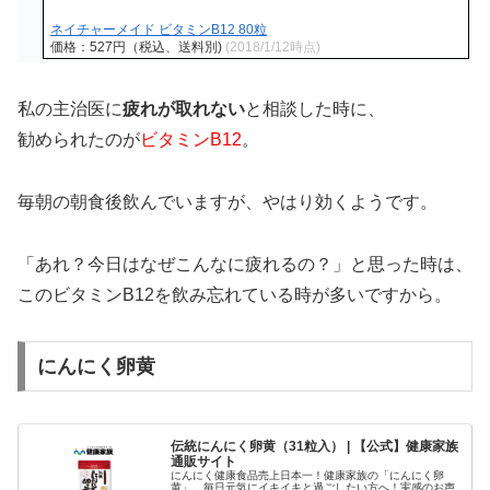
ネイチャーメイド ビタミンB12 80粒
価格：527円（税込、送料別)
(2018/1/12時点)
私の主治医に
疲れが取れない
と相談した時に、
勧められたのが
ビタミンB12
。
毎朝の朝食後飲んでいますが、やはり効くようです。
「あれ？今日はなぜこんなに疲れるの？」と思った時は、
このビタミンB12を飲み忘れている時が多いですから。
にんにく卵黄
伝統にんにく卵黄（31粒入） | 【公式】健康家族
通販サイト
にんにく健康食品売上日本一！健康家族の「にんにく卵
黄」。毎日元気にイキイキと過ごしたい方へ！実感のお声