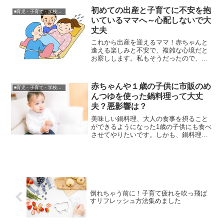
初めての出産と子育てに不安を抱
■育児・子育て・学校関連
いているママへ～心配しないで大
丈夫
これから出産を迎えるママ！赤ちゃんと
逢える楽しみと不安で、複雑な心境だと
お察しします。私もそうだったので、と
ても良くわかりますよ。神様が人間を創
り上げる時に、女性は赤ちゃんを産む事
ができるよう痛みに強い精神を与えたと
赤ちゃんや１歳の子供に市販のめ
■育児・子育て・学校関連
言われています。不安がら...
んつゆを使った鍋料理って大丈
夫？悪影響は？
美味しい鍋料理、大人の食事を摂ること
ができるようになった1歳の子供にも食べ
させてやりたいです。しかも、鍋料理は
肉や魚から野菜までバランスよく食べる
ことができます。どのようにして、子供
に鍋料理を食べさせるかをご存知です
か。水炊きであれば、大人...
倒れちゃう前に！子育て疲れを吹っ飛ば
すリフレッシュ方法集めました