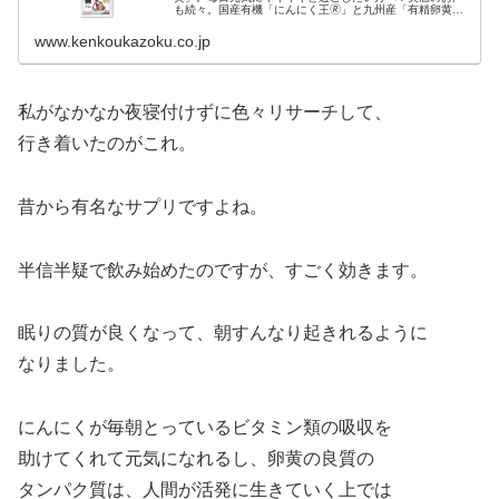
も続々。国産有機「にんにく王🄬」と九州産「有精卵黄」
を使用。世界 4 ヵ国で特許取得。においが気になる方にも
おすすめ。
www.kenkoukazoku.co.jp
私がなかなか夜寝付けずに色々リサーチして、
行き着いたのがこれ。
昔から有名なサプリですよね。
半信半疑で飲み始めたのですが、すごく効きます。
眠りの質が良くなって、朝すんなり起きれるように
なりました。
にんにくが毎朝とっているビタミン類の吸収を
助けてくれて元気になれるし、卵黄の良質の
タンパク質は、人間が活発に生きていく上では