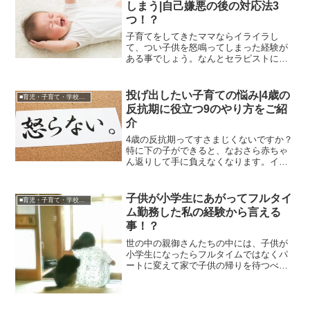
しまう|自己嫌悪の後の対応法3
つ！？
子育てをしてきたママならイライラし
て、つい子供を怒鳴ってしまった経験が
ある事でしょう。なんとセラピストにく
るパパの中には、「私の妻が子供にあた
って叩くのをやめさせたい。」という相
談が後を絶たないというのです。いけな
投げ出したい子育ての悩み|4歳の
■育児・子育て・学校関連
いとわかっていてもイライラ...
反抗期に役立つ9のやり方をご紹
介
4歳の反抗期ってすさまじくないですか？
特に下の子ができると、なおさら赤ちゃ
ん返りして手に負えなくなります。イヤ
イヤ期と違い、力も言葉もたっしゃにな
った4歳は、様々な行動で親を困らせてき
ます。イライラも頂点に達しているママ
子供が小学生にあがってフルタイ
■育児・子育て・学校関連
が、大声で叱るのも無...
ム勤務した私の経験から言える
事！？
世の中の親御さんたちの中には、子供が
小学生になったらフルタイムではなくパ
ートに変えて家で子供の帰りを待つべき
だという人が多いようですね。そのよう
に余裕のあるご家庭なら良いのですが、
私は生活のため生きていくためにフルタ
イムで働かなければなりま...