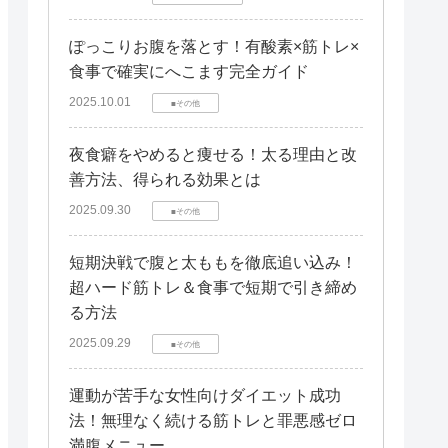
ぽっこりお腹を落とす！有酸素×筋トレ×
食事で確実にへこます完全ガイド
2025.10.01
■その他
夜食癖をやめると痩せる！太る理由と改
善方法、得られる効果とは
2025.09.30
■その他
短期決戦で腹と太ももを徹底追い込み！
超ハード筋トレ＆食事で短期で引き締め
る方法
2025.09.29
■その他
運動が苦手な女性向けダイエット成功
法！無理なく続ける筋トレと罪悪感ゼロ
満腹メニュー