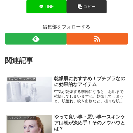
LINE
コピー
編集部をフォローする
関連記事
乾燥肌におすすめ！プチプラなの
スキンケア・ヘアケア
に効果的なアイテム
空気が乾燥する季節になると、お肌まで
乾燥してしまいますね。乾燥してしまう
と、肌荒れ、吹き出物など、様々な肌ト
ラブルを起こしてしまいます。高価な化
粧水、美容液は値段が気になってなかな
か毎日たくさん使えません…。できれば
やって良い事・悪い事〜スキンケ
スキンケア・ヘアケア
値段を気にせずに毎日しっ...
アは朝が決め手！そのノウハウと
は？