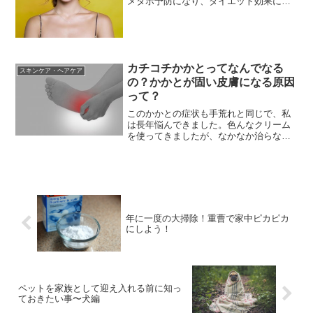
メタボ予防になり、ダイエット効果にも
なるというのはとても有名ですよね。私
の家にはキッチン、バスルームと色々な
場所にココナッツオイルを置いて、様々
な使い方をしていますよ...
カチコチかかとってなんでなる
スキンケア・ヘアケア
の？かかとが固い皮膚になる原因
って？
このかかとの症状も手荒れと同じで、私
は長年悩んできました。色んなクリーム
を使ってきましたが、なかなか治らな
い。実は私の母もおばあちゃんも、同じ
ような症状で悩まされていたので、遺伝
だと思って諦めていました。でも夏はオ
シャレなミュールを履きたい...
年に一度の大掃除！重曹で家中ピカピカ
にしよう！
ペットを家族として迎え入れる前に知っ
ておきたい事〜犬編