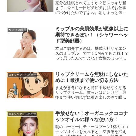
充分な睡眠とれてますか？朝スッキリ起
きて、今日も一日ピチピチお肌でお仕事
に出かけたいですよね。朝ちょっと気を
つけるだけで、お肌だけでなく健康にも
良い効果が出る簡単な行いがあるんで
す。一体その方法とは？朝の良い事・ま
ミラブルの美肌効果が想像以上に
■おすすめ商品
ずはレモンを絞ったお白湯を...
期待できるぽい！（シャワーヘッ
ド型美顔器）
本日ご紹介するのは、株式会社サイエン
スのミラブル です！CMみて何これ！？
って思ったんですよね！女性のほっぺた
に塗られた油性マジックがシャワーだけ
落ちてるんですけど！？これ本当！？そ
れだけこのシャワーヘッドの洗浄力がす
リップクリームを無駄にしないた
スキンケア・ヘアケア
ごい！ということらしい...
めに！最後まで使い切る方法
まえがき冬になると特に手放せなくなる
リップクリーム。買ったはいいけど、最
後まで使い切れずに引き出しの奥で眠っ
ている…なんてこと、ありませんか？今
回は、そんな「もったいない」を解消す
るリップクリームの使い切り術を、主婦
手放せない！オーガニックココナ
スキンケア・ヘアケア
目線でご紹介します！結論...
ッツオイルの様々な使い方！
朝のコーヒーにティースプーン1杯のココ
ナッツオイルを入れると、空腹感を抑え