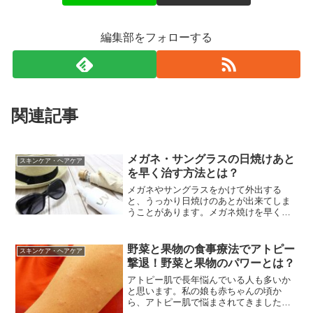
編集部をフォローする
関連記事
メガネ・サングラスの日焼けあと
スキンケア・ヘアケア
を早く治す方法とは？
メガネやサングラスをかけて外出する
と、うっかり日焼けのあとが出来てしま
うことがあります。メガネ焼けを早く治
す方法はあるのでしょうか？それは、日
焼け止めを塗ってさらにメガネ焼けがく
っきりするのを防ぐこと、美白ジェルを
野菜と果物の食事療法でアトピー
スキンケア・ヘアケア
使用すること、ファンデーシ...
撃退！野菜と果物のパワーとは？
アトピー肌で長年悩んでいる人も多いか
と思います。私の娘も赤ちゃんの頃か
ら、アトピー肌で悩まされてきました。