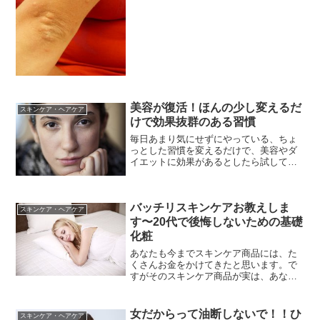
アメリカにも、アトピー肌と戦っている
人がたくさんいて、色々な治療法を試し
ています。その中でも現在注目を浴びて
いる、「果物中心・野菜食事...
美容が復活！ほんの少し変えるだ
スキンケア・ヘアケア
けで効果抜群のある習慣
毎日あまり気にせずにやっている、ちょ
っとした習慣を変えるだけで、美容やダ
イエットに効果があるとしたら試してみ
たいですよね。どのような習慣を変えれ
ば良いのか、これからみていきましょ
う。早起きに努める！朝いつも早起き出
バッチリスキンケアお教えしま
来ずに時間がなく、タクシー...
スキンケア・ヘアケア
す〜20代で後悔しないための基礎
化粧
あなたも今までスキンケア商品には、た
くさんお金をかけてきたと思います。で
すがそのスキンケア商品が実は、あなた
のお肌のトラブルの原因になってると言
ったらどう思いますか？いつまでもスベ
スベのお肌を保つ為に、今回は簡単に出
女だからって油断しないで！！ひ
スキンケア・ヘアケア