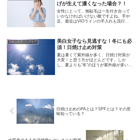
来る「肌断食」、スキンフ...
げが生えて濃くなった場合？！
女性にとって、無駄毛は一生付き合って
いかなければいけない敵ですよね。手や
足、最近はVIOラインの手入れも流行っ
ています。顔もたまに手入れをしなけれ
ば、化粧ノリが良くなかったり見ていて
気になったり…ひげもうっすら産毛は生
美白女子なら見逃すな！冬にも必
えますがほとんど気にな...
スキンケア・ヘアケア
須！日焼け止め対策
夏は暑くて紫外線が多く、日焼け対策が
大変！と思う方がほとんどです。しか
し、夏よりも“冬”のほうが紫外線が多いこ
とを知っていましたか？知らないで冬は
肌が焼けないから日焼け止めは塗らなく
てもいいやとついサボってしまいますよ
ね。このサボりが歳をと...
日焼け止めのPAとは？SPFとは？その意
味知っている？