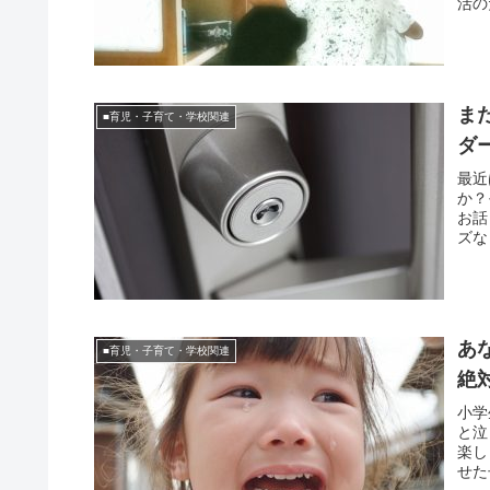
活の
ま
■育児・子育て・学校関連
ダ
最近
か？
お話
ズな
あ
■育児・子育て・学校関連
絶
小学
と泣
楽し
せた