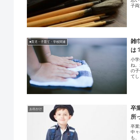
子両
雑
■育児・子育て・学校関連
は
小学
ね。
の子
てし
卒
お出かけ
所
卒業
中々
も、