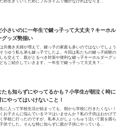
ため生きていくためにフルタイムで働かなければなりま...
だ小さいのに一年生で鍵っ子って大丈夫？キーホル
ーグッズ勢揃い
は共働き夫婦が増えて、鍵っ子の家庭も多いのではないでしょう
そうゆう私も弟も鍵っ子でしたよ。今回は私たちの鍵っ子経験の
しも交えて、親がとるべき対策や便利な鍵っ子キーホルダーグッ
どもご紹介していきます。一年生で鍵っ子って大丈夫？...
なたも知らずにやってるかも？小学生が朝泣く時に
対にやってはいけないこと！
生に入って学校生活が始まっても、朝から学校に行きたくない！
くお子さんに悩んでいるママはいませんか？私の子供はおかげで
く学校に行ったのですが、私本人がしょっちゅう泣いて親を困ら
子供でした。そんな時に知らずに親が子供にやっている...