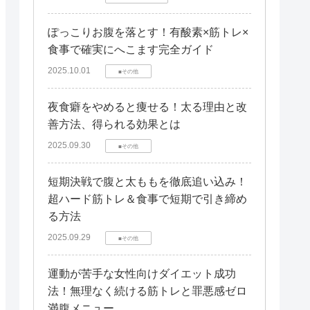
ぽっこりお腹を落とす！有酸素×筋トレ×
食事で確実にへこます完全ガイド
2025.10.01
■その他
夜食癖をやめると痩せる！太る理由と改
善方法、得られる効果とは
2025.09.30
■その他
短期決戦で腹と太ももを徹底追い込み！
超ハード筋トレ＆食事で短期で引き締め
る方法
2025.09.29
■その他
運動が苦手な女性向けダイエット成功
法！無理なく続ける筋トレと罪悪感ゼロ
満腹メニュー