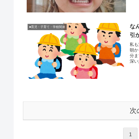
な
■育児・子育て・学校関連
引
私も
朝か
分ま
深い
次
1