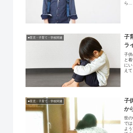
ら…
子
■育児・子育て・学校関連
ラ
子供
と着
にい
えて
子
■育児・子育て・学校関連
か
世の
では
よう