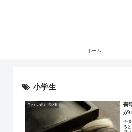
ホーム
小学生
書
子どもの勉強・習い事
が!
子供
ると
思い