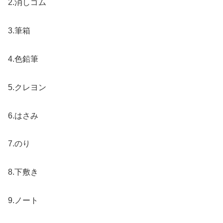
2.消しゴム
3.筆箱
4.色鉛筆
5.クレヨン
6.はさみ
7.のり
8.下敷き
9.ノート